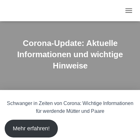
N
A
V
I
G
Corona-Update: Aktuelle
A
T
Informationen und wichtige
I
O
Hinweise
N
U
M
S
C
H
Schwanger in Zeiten von Corona: Wichtige Informationen
A
L
für werdende Mütter und Paare
T
E
Mehr erfahren!
N