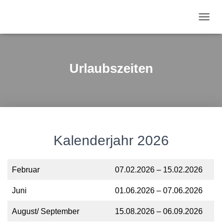
N
A
V
I
G
Urlaubszeiten
A
T
I
O
N
U
M
Kalenderjahr 2026
S
C
H
A
Februar
07.02.2026 – 15.02.2026
L
T
Juni
01.06.2026 – 07.06.2026
E
N
August/ September
15.08.2026 – 06.09.2026